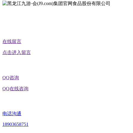
在线留言
点击进入留言
QQ咨询
QQ在线咨询
电话沟通
18903658751