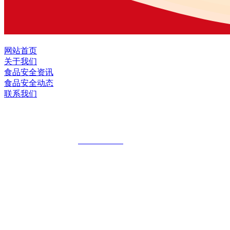
网站首页
关于我们
食品安全资讯
食品安全动态
联系我们
黑龙江九游·会(J9.com)集团官网食品股
全国统一客服热线：
18903658751
地址：哈尔滨南岗区红旗满族乡科技园区
地址：双城经济技术开发区娃哈哈路6号
地址：黑龙江萝北县宝泉岭二九0公路一号
地址：黑龙江省延寿县工业园区北泰山路5号